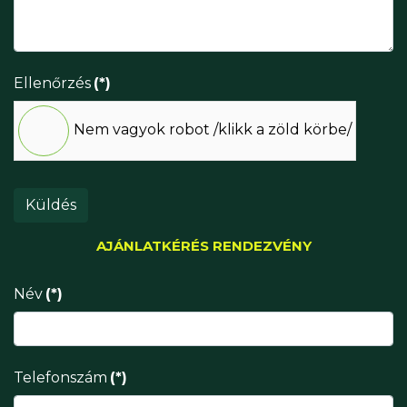
Ellenőrzés
(*)
Nem vagyok robot /klikk a zöld körbe/
Küldés
AJÁNLATKÉRÉS RENDEZVÉNY
Név
(*)
Telefonszám
(*)