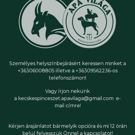
Személyes helyszínbejárásért keressen minket a
+36306008805
illetve a
+36309562236
-os
telefonszámon!
Vagy írjon nekünk
a kecskespinceszet.apavilaga@gmail.com e-
mail címre!
Kérjen árajánlatot bármelyik opcióra és mi 12 órán
belül felvesszük Önnel a kapcsolatot!