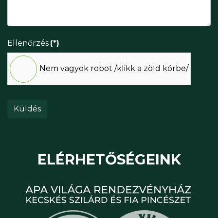
Ellenőrzés
(*)
Nem vagyok robot /klikk a zöld körbe/
Küldés
ELÉRHETŐSÉGEINK