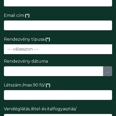
Email cím
(*)
Rendezvény típusa
(*)
Rendezvény dátuma
...
Létszám /max.90 fő/
(*)
Vendéglátás /étel-és italfogyasztás/